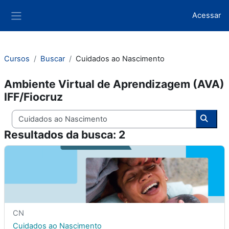
Ir para o conteúdo principal
Acessar
Painel lateral
Cursos
Buscar
Cuidados ao Nascimento
Ambiente Virtual de Aprendizagem (AVA)
IFF/Fiocruz
Buscar cursos
Busca
Resultados da busca: 2
<span class="highlight">Cuidados</span> <span class="high
Nome breve do curso
CN
Nome do curso
Cuidados
ao
Nascimento