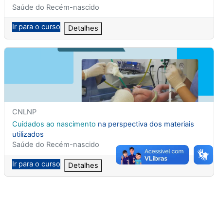
Categoria do curso
Saúde do Recém-nascido
Ir para o curso
Detalhes
<span class="highlight">Cuidados</span> <span class="highli
Nome breve do curso
CNLNP
Nome do curso
Cuidados
ao
nascimento
na perspectiva dos materiais
utilizados
Categoria do curso
Saúde do Recém-nascido
Ir para o curso
Detalhes